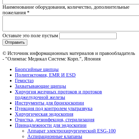
Наименование оборудования, количество, дополнительные
пожелания
*
Оставьте это поле пустым
© Источник информационных материалов и правообладатель
- "Олимпас Медикал Системс Корп.", Япония
Биопсийные щипцы
Полипэктомия, EMR И ESD
Гемостаз
Захватывающие щипцы
Хирургия желчных протоков и протоков
поджелудочной железы
Инструменты для бронхоскопии
Пункция под контролем ультразвука
Хирургическая эндоскопия
Очистка, дезинфекция, стерилизация
Принадлежности для эндоскопии
Аппарат электрохирургический ESG-100
Аспирационные клапаны