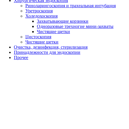
Хирургическая эндоскопия
Риноларингоскопия и трахеальная интубация
Уретроскопия
Холедохоскопия
Захватывающие корзинки
Одноразовые трехногие мини-захваты
Чистящие щетки
Цистоскопия
Чистящие щетки
Очистка, дезинфекция, стерилизация
Принадлежности для эндоскопии
Прочее