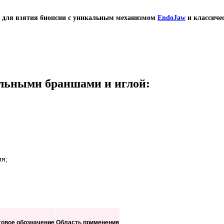
я для взятия биопсии с уникальным механизмом
EndoJaw
и классиче
льными браншами и иглой:
ия;
товое обозначение
Область применения