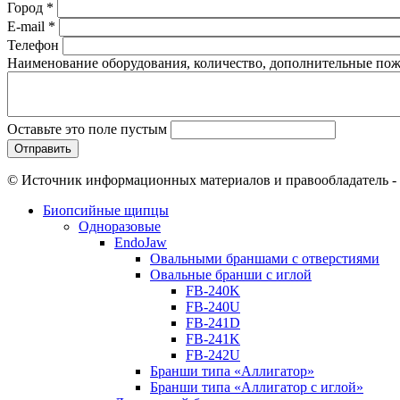
Город
*
E-mail
*
Телефон
Наименование оборудования, количество, дополнительные по
Оставьте это поле пустым
© Источник информационных материалов и правообладатель -
Биопсийные щипцы
Одноразовые
EndoJaw
Овальными браншами с отверстиями
Овальные бранши с иглой
FB-240K
FB-240U
FB-241D
FB-241K
FB-242U
Бранши типа «Аллигатор»
Бранши типа «Аллигатор с иглой»