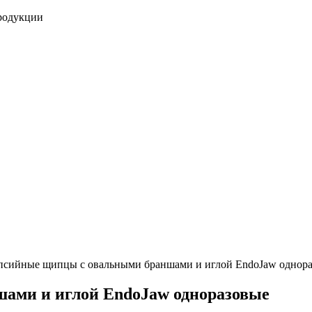
продукции
псийные щипцы с овальными браншами и иглой EndoJaw однор
ами и иглой EndoJaw одноразовые