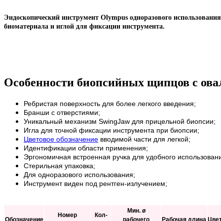
Эндоскопический инструмент Olympus одноразового использовани
биоматериала и иглой для фиксации инструмента.
Особенности биопсийных щипцов с ова
Ребристая поверхность для более легкого введения;
Бранши с отверстиями;
Уникальный механизм SwingJaw для прицельной биопсии;
Игла для точной фиксации инструмента при биопсии;
Цветовое обозначение
вводимой части для легкой;
Идентификации области
применения;
Эргономичная встроенная ручка для удобного использован
Стерильная упаковка;
Для одноразового использования;
Инструмент виден под рентген-излучением;
Мин. ø
Номер
Кол-
Обозначение
рабочего
Рабочая длина
Цве