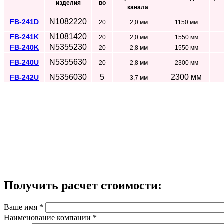
изделия
во
канала
N1082220
FB-241D
20
2,0 мм
1150 мм
N1081420
FB-241K
20
2,0 мм
1550 мм
N5355230
FB-240K
20
2,8 мм
1550 мм
N5355630
FB-240U
20
2,8 мм
2300 мм
N5356030
5
2300 мм
FB-242U
3,7 мм
Получить расчет стоимости:
Ваше имя
*
Наименование компании
*