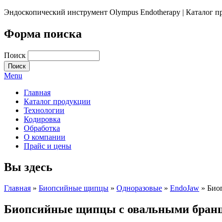
Эндоскопический инструмент Olympus Endotherapy | Каталог 
Форма поиска
Поиск
Menu
Главная
Каталог продукции
Технологии
Кодировка
Обработка
О компании
Прайс и цены
Вы здесь
Главная
»
Биопсийные щипцы
»
Одноразовые
»
EndoJaw
» Био
Биопсийные щипцы с овальными бранш