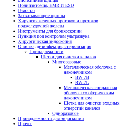
Биопсийные щипцы
Полипэктомия, EMR И ESD
Гемостаз
Захватывающие щипцы
Хирургия желчных протоков и протоков
поджелудочной железы
Инструменты для бронхоскопии
Пункция под контролем ультразвука
Хирургическая эндоскопия
Очистка, дезинфекция, стерилизация
Принадлежности
Щетки для очистки каналов
Многоразовые
Металлическая оболочка с
наконечником
BW-7B
BW-7L
Металлическая спиральная
оболочка со сферическим
наконечником
Щетка для очистки входных
отверстий каналов
Одноразовые
Принадлежности для эндоскопии
Прочее