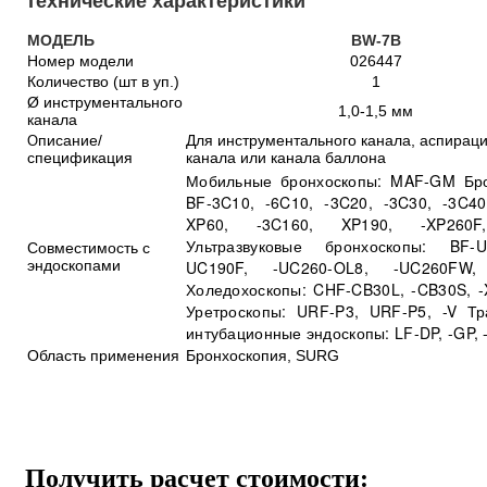
Технические характеристики
МОДЕЛЬ
BW-7B
Номер модели
026447
Количество (шт в уп.)
1
Ø инструментального
1,0-1,5 мм
канала
писание/
Для инструментального канала, аспирац
О
спецификация
канала или канала баллона
Мобильные бронхоскопы: MAF-GM Бро
BF-3C10, -6C10, -3C20, -3C30, -3C40
XP60, -3C160, XP190, -XP260F
Ультразвуковые бронхоскопы: BF-
Совместимость с
эндоскопами
UC190F, -UC260-OL8, -UC260FW,
Холедохоскопы: CHF-CB30L, -CB30S, -
Уретроскопы: URF-P3, URF-P5, -V Тр
интубационные эндоскопы: LF-DP, -GP, 
Область применения
Бронхоскопия, SURG
Получить расчет стоимости: